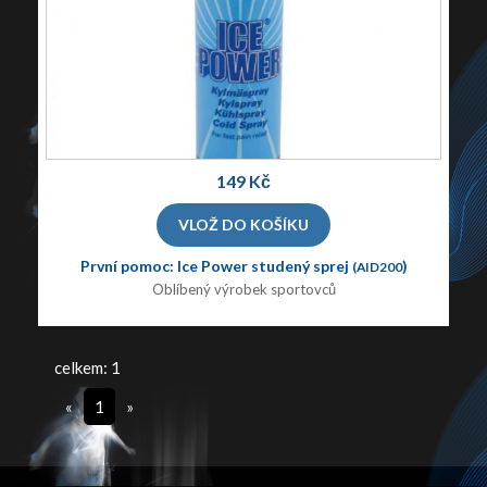
149 Kč
První pomoc: Ice Power studený sprej
)
(AID200
Oblíbený výrobek sportovců
celkem: 1
«
1
»