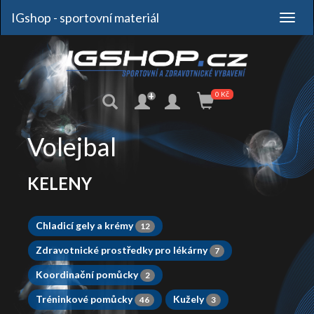
IGshop - sportovní materiál
+
0 Kč
Volejbal
KELENY
Chladicí gely a krémy
12
Zdravotnické prostředky pro lékárny
7
Koordinační pomůcky
2
Tréninkové pomůcky
Kužely
46
3