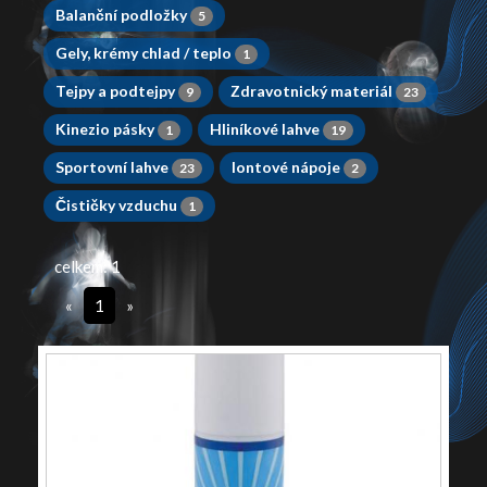
Balanční podložky
5
Gely, krémy chlad / teplo
1
Tejpy a podtejpy
Zdravotnický materiál
9
23
Kinezio pásky
Hliníkové lahve
1
19
Sportovní lahve
Iontové nápoje
23
2
Čističky vzduchu
1
celkem: 1
«
1
»