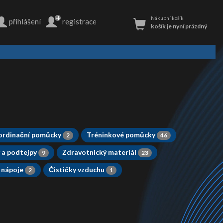
+
Nákupní košík
přihlášení
registrace
košík je nyní prázdný
ordinační pomůcky
Tréninkové pomůcky
2
46
 a podtejpy
Zdravotnický materiál
9
23
 nápoje
Čističky vzduchu
2
1