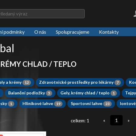
í podmínky
O nás
Spolupracujeme
Kontakty
bal
KRÉMY CHLAD / TEPLO
ely a krémy
Zdravotnické prostředky pro lékárny
Ko
12
7
Balanční podložky
Gely, krémy chlad / teplo
Tejpy
5
1
ásky
Hliníkové lahve
Sportovní lahve
Iontové
1
19
23
«
1
»
celkem: 1