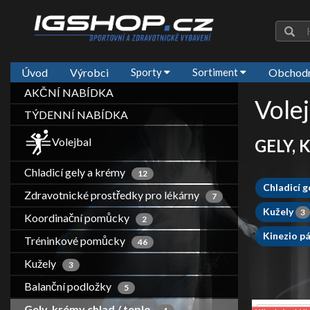
Úvod
Výrobci
Sporty
Sortiment
Obchodn
AKČNÍ NABÍDKA
Volej
TÝDENNÍ NABÍDKA
Volejbal
GELY, 
Chladicí gely a krémy
12
Chladicí g
Zdravotnické prostředky pro lékárny
7
Kužely
3
Koordinační pomůcky
2
Kinezio p
Tréninkové pomůcky
46
Kužely
3
Balanční podložky
5
Gely, krémy chlad / teplo