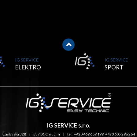
IG SERVICE
IG SERVICE
ELEKTRO
SPORT
IG SERVICE s.r.o.
Čáslavská 328 | 537 01 Chrudim | tel.: +420 469 689 199, +420 605 296 264