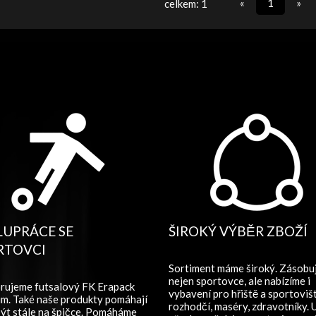
«
1
»
celkem: 1
LUPRÁCE SE
ŠIROKÝ VÝBĚR ZBOŽÍ
RTOVCI
Sortiment máme široký. Zásob
nejen sportovce, ale nabízíme i
rujeme futsalový FK Erapack
vybavení pro hřiště a sportovišt
m. Také naše produkty pomáhají
rozhodčí, maséry, zdravotníky. 
ýt stále na špičce. Pomáháme