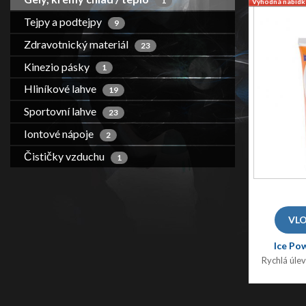
1
Výhodná nabídk
Tejpy a podtejpy
9
Zdravotnický materiál
23
Kinezio pásky
1
Hliníkové lahve
19
Sportovní lahve
23
Iontové nápoje
2
Čističky vzduchu
1
Ice Po
Rychlá úle