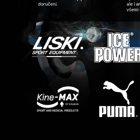
doručení.
ale i 
všemi 