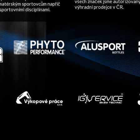
všech značek jsme autorizovan
amatérským sportovcům napříč
výhradní prodejce v ČR.
sportovními disciplínami.